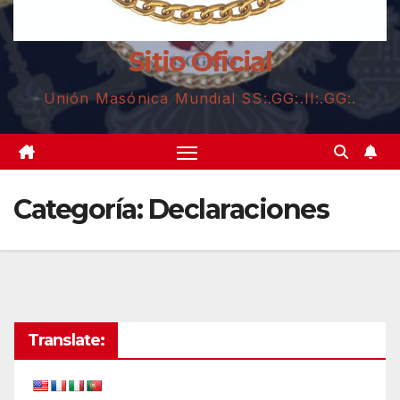
Sitio Oficial
Unión Masónica Mundial SS:.GG:.II:.GG:.
Categoría:
Declaraciones
Translate: