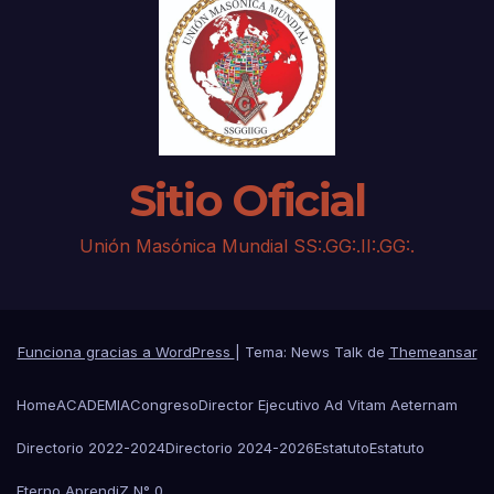
Sitio Oficial
Unión Masónica Mundial SS:.GG:.II:.GG:.
Funciona gracias a WordPress
|
Tema: News Talk de
Themeansar
Home
ACADEMIA
Congreso
Director Ejecutivo Ad Vitam Aeternam
Directorio 2022-2024
Directorio 2024-2026
Estatuto
Estatuto
Eterno AprendiZ N° 0