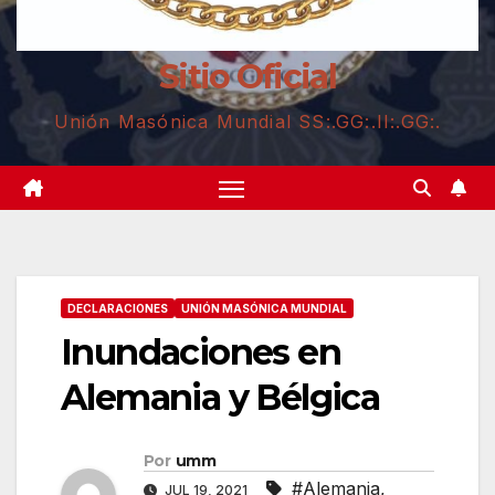
Sitio Oficial
Unión Masónica Mundial SS:.GG:.II:.GG:.
DECLARACIONES
UNIÓN MASÓNICA MUNDIAL
Inundaciones en
Alemania y Bélgica
Por
umm
#Alemania
,
JUL 19, 2021