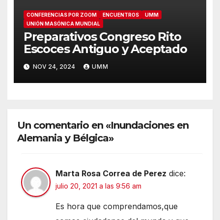
CONFERENCIAS POR ZOOM
ENCUENTROS
UMM
UNIÓN MASÓNICA MUNDIAL
Preparativos Congreso Rito
Escoces Antiguo y Aceptado
NOV 24, 2024
UMM
Un comentario en «Inundaciones en
Alemania y Bélgica»
Marta Rosa Correa de Perez
dice:
julio 20, 2021 a las 9:56 am
Es hora que comprendamos,que