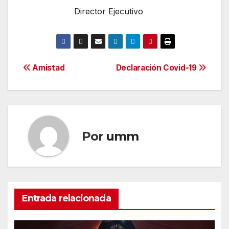
Director Ejecutivo
Navegación
Amistad
Declaración Covid-19
de
entradas
Por
umm
Entrada relacionada