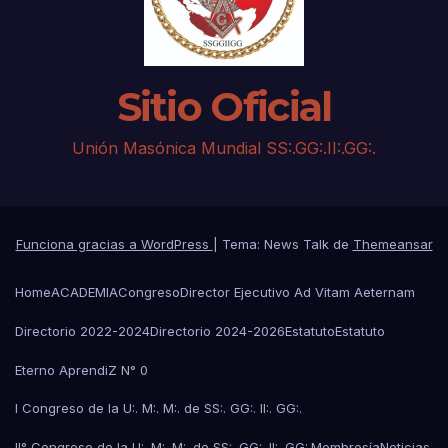
Sitio Oficial
Unión Masónica Mundial SS:.GG:.II:.GG:.
Funciona gracias a WordPress
|
Tema: News Talk de
Themeansar
Home
ACADEMIA
Congreso
Director Ejecutivo Ad Vitam Aeternam
Directorio 2022-2024
Directorio 2024-2026
Estatuto
Estatuto
Eterno AprendiZ N° 0
I Congreso de la U:. M:. M:. de SS:. GG:. II:. GG:.
II° Congreso de la U:. M:. M:. de SS:. GG:. II:. GG:.
Membresía
Noticias