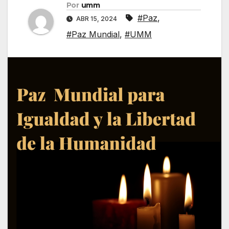
Por
umm
#Paz
,
ABR 15, 2024
#Paz Mundial
,
#UMM