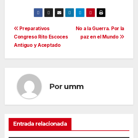
Navegación
Preparativos
No a la Guerra. Por la
Congreso Rito Escoces
paz en el Mundo
de
Antiguo y Aceptado
entradas
Por
umm
Entrada relacionada