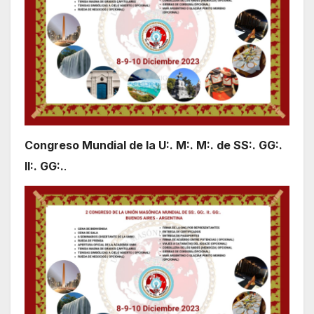
Congreso Mundial de la U:. M:. M:. de SS:. GG:.
II:. GG:.
.