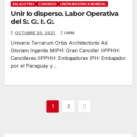
BALAUSTRES
CONGRESO
UNIÓN MASÓNICA MUNDIAL
Unir lo disperso. Labor Operativa
del S:. G:. I:. G:.
OCTUBRE 20, 2021
UMM
Universi Terrarum Orbis Architectonis Ad
Gloriam Ingentis MIPH: Gran Canciller IIPPHH:
Cancilleres IIPPHH: Embajadores IPH: Embajador
por el Paraguay y…
Paginación
1
2
de
entradas