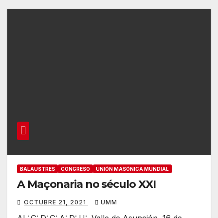
BALAUSTRES
CONGRESO
UNIÓN MASÓNICA MUNDIAL
A Maçonaria no século XXI
OCTUBRE 21, 2021
UMM
AL:.G:.D:.G:.A:.D:.U:. Valle de Asunción, 16 de