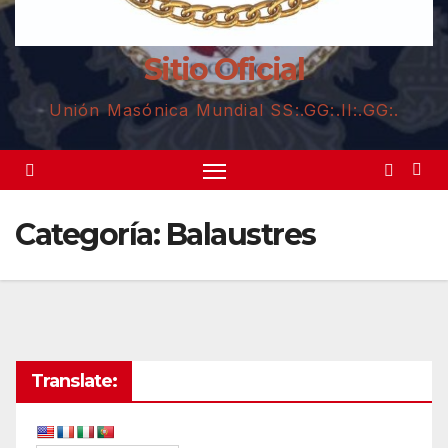
Sitio Oficial
Unión Masónica Mundial SS:.GG:.II:.GG:.
Categoría:
Balaustres
Translate: