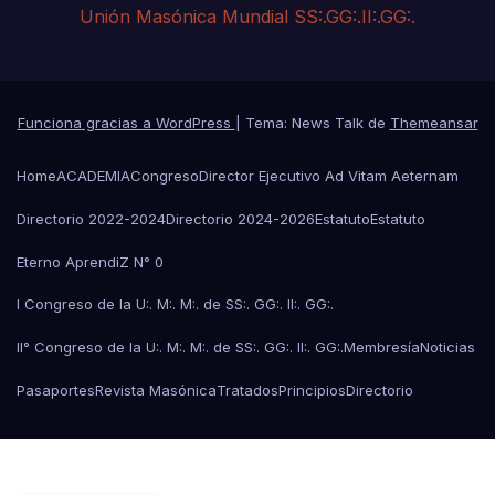
Unión Masónica Mundial SS:.GG:.II:.GG:.
Funciona gracias a WordPress
|
Tema: News Talk de
Themeansar
Home
ACADEMIA
Congreso
Director Ejecutivo Ad Vitam Aeternam
Directorio 2022-2024
Directorio 2024-2026
Estatuto
Estatuto
Eterno AprendiZ N° 0
I Congreso de la U:. M:. M:. de SS:. GG:. II:. GG:.
II° Congreso de la U:. M:. M:. de SS:. GG:. II:. GG:.
Membresía
Noticias
Pasaportes
Revista Masónica
Tratados
Principios
Directorio