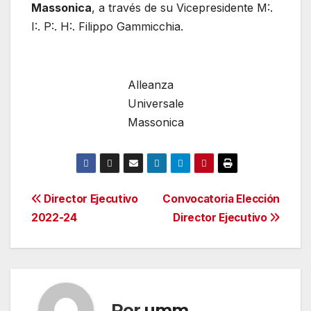
Massonica
, a través de su Vicepresidente M:.
I:. P:. H:. Filippo Gammicchia.
Alleanza
Universale
Massonica
Navegación
Director Ejecutivo
Convocatoria Elección
2022-24
Director Ejecutivo
de
entradas
Por
umm