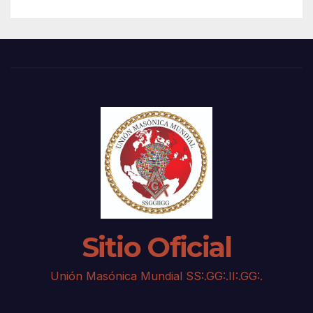
Sitio Oficial
Unión Masónica Mundial SS:.GG:.II:.GG:.