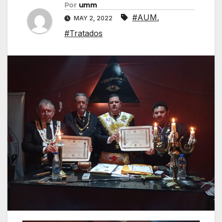
Por
umm
#AUM
,
MAY 2, 2022
#Tratados