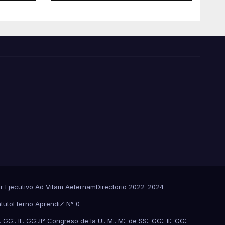
or Ejecutivo Ad Vitam Aeternam
Directorio 2022-2024
atuto
Eterno AprendiZ N° 0
GG:. II:. GG:.
II° Congreso de la U:. M:. M:. de SS:. GG:. II:. GG:.