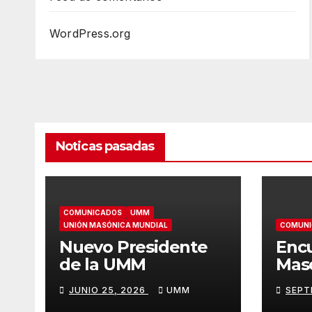
WordPress.org
Noticas pasadas
COMUNICADOS
UMM
UNIÓN MASÓNICA MUNDIAL
COMUNI
Nuevo Presidente
Enc
de la UMM
Masó
Jane
JUNIO 25, 2026
UMM
SEPT