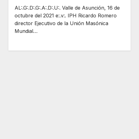
AL:.G:.D:.G:.A:.D:.U:. Valle de Asunción, 16 de
octubre del 2021 e:.v:. IPH Ricardo Romero
director Ejecutivo de la Unión Masónica
Mundial…