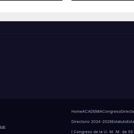
Home
ACADEMIA
Congreso
Direct
Directorio 2024-2026
Estatuto
Est
sar
I Congreso de la U:. M:. M:. de SS:. 