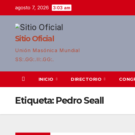
Saltar
agosto 7, 2026
3:03 am
al
contenido
Sitio Oficial
Unión Masónica Mundial
SS:.GG:.II:.GG:.
INICIO
DIRECTORIO
CONG
Etiqueta:
Pedro Seall